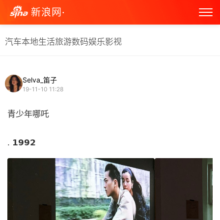
新浪网·
汽车
本地生活
旅游
数码
娱乐
影视
Selva_笛子
19-11-10 11:28
青少年哪吒
. 𝟭𝟵𝟵𝟮 ​