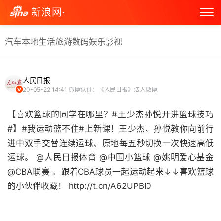
新浪网·
汽车
本地生活
旅游
数码
娱乐
影视
人民日报
20-05-22 14:41
微博认证：《人民日报》法人微博
【喜欢篮球的同学在哪里？#王少杰孙悦开讲篮球技巧
#】#我运动篮不住#上新课！王少杰、孙悦教你向前行
进中双手交替连续运球、原地每五秒切换一次快速高低
运球。 @人民日报体育 @中国小篮球 @姚明爱心基金
@CBA联赛 。跟着CBA球员一起运动起来↓↓喜欢篮球
的小伙伴收藏！ http://t.cn/A62UPBI0 ​