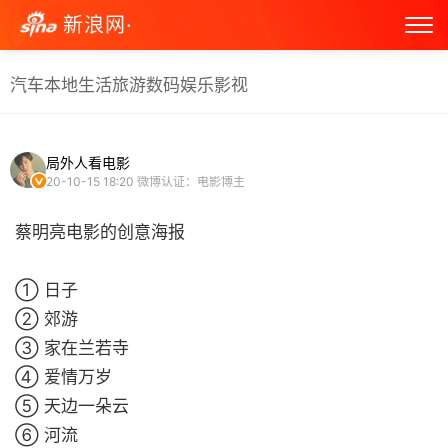
新浪网·
汽车
本地生活
旅游
数码
娱乐
影视
局外人看电影
20-10-15 18:20
微博认证：电影博主
蔡明亮电影的创意海报
➀ 日子
➁ 郊游
➂ 家在兰若寺
➃ 爱情万岁
➄ 天边一朵云
➅ 河流