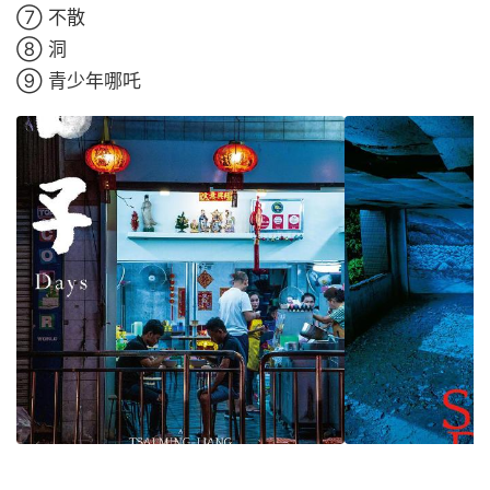
➆ 不散
➇ 洞
➈ 青少年哪吒 ​