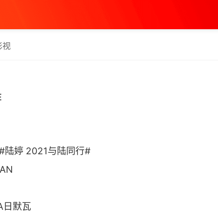
影视
E
l]#陆婷 2021与陆同行#
CAN
WA日默瓦