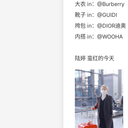
大衣 in：@Burberry
靴子 in：@GUIDI
挎包 in：@DIOR迪奥
内搭 in：@WOOHA
陆婷 蛮红的今天 ​