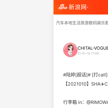
新浪网·
汽车
本地生活
旅游
数码
娱乐
CHITAL-VOGU
21-01-10 17:09
#陆婷[超话]# [打cal
【2021010】SHA✈️
行李箱 in：@RIMO