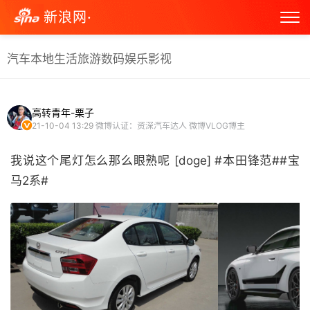
新浪网·
汽车
本地生活
旅游
数码
娱乐
影视
高转青年-栗子
21-10-04 13:29
微博认证：资深汽车达人 微博VLOG博主
我说这个尾灯怎么那么眼熟呢 [doge] #本田锋范##宝
马2系# ​