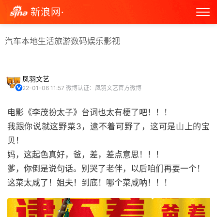
新浪网·
汽车
本地生活
旅游
数码
娱乐
影视
凤羽文艺
22-01-06 11:57
微博认证：凤羽文艺官方微博
电影《李茂扮太子》台词也太有梗了吧！！！
我跟你说就这野菜3，逮不着可野了，这可是山上的宝
贝！
妈，这起色真好，爸，差，差点意思！！！
爹，你倒是说句话。别哭了老伴，以后咱们再要一个！
这菜太咸了！姐夫！到底！哪个菜咸呐！！！ ​