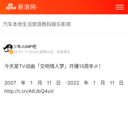
新浪网·
汽车
本地生活
旅游
数码
娱乐
影视
少年JUMP吧
22-01-11 00:23
微博认证：动漫博主
今天是TV动画「交响情人梦」开播15周年🎉！
2007年1月11日-2022年1月11日
http://t.cn/A6JbQ4uV ​