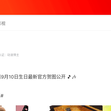
影视
认证：动漫博主
月10日生日最新官方贺图公开 🎵🎶
 ​