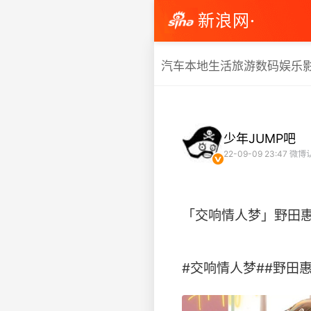
新浪网·
汽车
本地生活
旅游
数码
娱乐
少年JUMP吧
22-09-09 23:47
微博
「交响情人梦」野田惠9
#交响情人梦##野田惠#