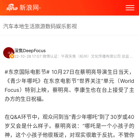
新浪网·
汽车
本地生活
旅游
数码
娱乐
影视
深焦DeepFocus
22-10-28 17:07
微博认证：午夜失焦（杭州）文化传播有限公司 总监 影评人
#东京国际电影节# 10月27日在蔡明亮导演生日当天，
《青少年哪吒》在东京电影节“世界关注”单元（World
Focus）特别上映，蔡明亮、李康生也在台上接受了主
办方的生日祝福。
在Q&A环节中，观众问到当“青少年哪吒”到了30岁或40
岁又会是什么样子。蔡明亮说：“哪吒是一个小孩子的
神，这个小孩子他很叛逆，对现实很敢于反抗。不管你