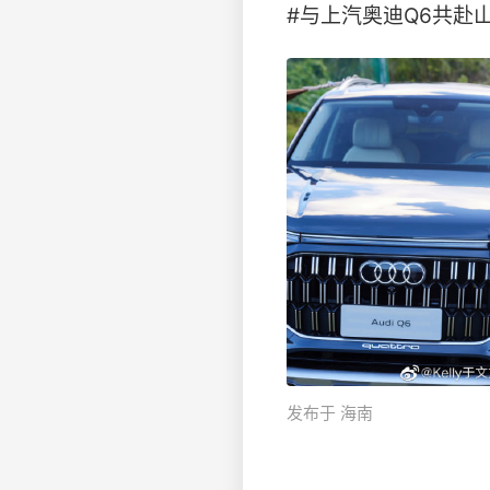
#与上汽奥迪Q6共赴山海
发布于 海南