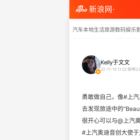
新浪网·
汽车
本地生活
旅游
数码
娱乐
Kelly于文文
22-11-15 11:22
微博认
勇敢做自己，像#上汽奥迪
去发现旅途中的“Beauti
很开心可以与@上汽奥
#上汽奥迪音创大使于