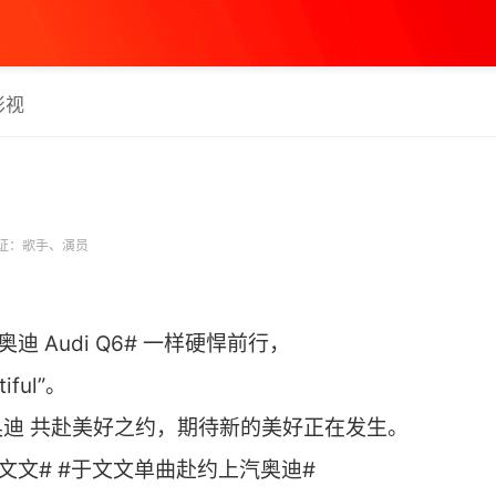
影视
证：歌手、演员
 Audi Q6# 一样硬悍前行，
ful”。
迪 共赴美好之约，期待新的美好正在发生。
文文# #于文文单曲赴约上汽奥迪#