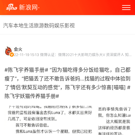
新浪网·
汽车
本地生活
旅游
数码
娱乐
影视
会火
22-11-19 15:13
微博认证：微博2021十大影响力娱乐大V 资深娱评人 知名娱乐博主
#陈飞宇养猫手册# “因为猫吃得多分饭给猫吃，自己都
瘦了”，“把猫丢了还不敢告诉爸妈…找猫的过程中体验到
了‘情侣’默契互动的感觉”，陈飞宇还有多少惊喜[喵喵] #
陈飞宇妖猫传养猫手册# ​