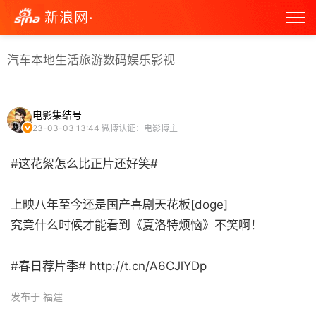
新浪网·
汽车
本地生活
旅游
数码
娱乐
影视
电影集结号
23-03-03 13:44
微博认证：电影博主
#这花絮怎么比正片还好笑#
上映八年至今还是国产喜剧天花板[doge]
究竟什么时候才能看到《夏洛特烦恼》不笑啊！
#春日荐片季# http://t.cn/A6CJlYDp ​
发布于 福建