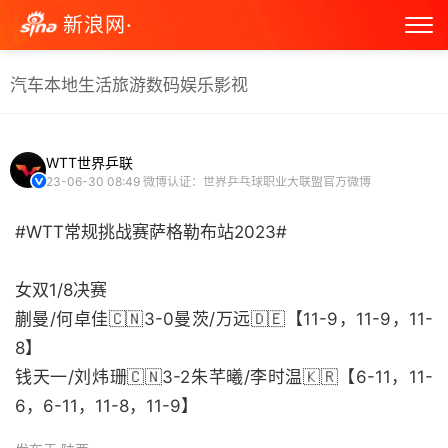
新浪网·
汽车
本地生活
旅游
数码
娱乐
影视
WTT世界乒联
23-06-30 08:49
微博认证：世界乒乓球职业大联盟官方微博
#WTT常规挑战赛萨格勒布站2023#
女双1/8决赛
蒯曼/何卓佳🇨🇳3-0曼茨/万远🇩🇪【11-9，11-9，11-
8】
钱天一/刘炜珊🇨🇳3-2朱芊曦/李时温🇰🇷【6-11，11-
6，6-11，11-8，11-9】 ​