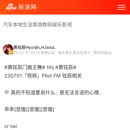
新浪网·
汽车
本地生活
旅游
数码
娱乐
影视
黄铉辰Hyunjin_HJsouL
23-07-01 20:14
微博认证：娱乐博主 超话主持人（黄铉辰超话）
#黄铉辰门面主舞# hhj #黄铉辰#
230701「视频」‪Pilot FM 铉辰相关
💛 真的不知道要说什么.. 是无法言语的心情..
乖乖[悲傷][悲傷][悲傷]
cr twi