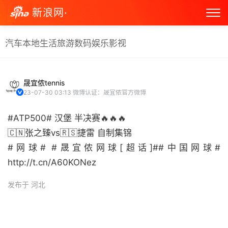
新浪网·
汽车
本地生活
旅游
数码
娱乐
影视
晟宜侬tennis
23-07-30 03:13
微博认证：晟宜侬官方微博
#ATP500# 汉堡 半决赛🔥🔥🔥
🇨🇳张之臻vs🇷🇸捷雷 自制集锦
#网球# #晟宜侬网球[超话]##中国网球#
http://t.cn/A60KONez ​
发布于 河北