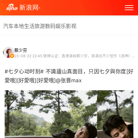
新浪网·
汽车
本地生活
旅游
数码
娱乐
影视
蔡少芬
23-08-22 22:45
微博认证：香港演員蔡少芬，曾演出不少佳作《洛神》、《珠光寶氣》等
#七夕心动时刻# 不識廬山真面目，只因七夕與你度[好
愛哦][好愛哦][好愛哦]@张晋max ​