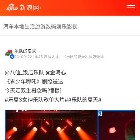
新浪网·
汽车
本地生活
旅游
数码
娱乐
影视
乐队的夏天
23-09-22 14:45
微博认证：《乐队的夏天》官方微博
@八仙_饭店乐队 ✖️金海心
《青少年哪吒》剧照送达
今天走双生概念吗[憧憬]
#乐夏3女神乐队歌单大片##乐队的夏天# ​