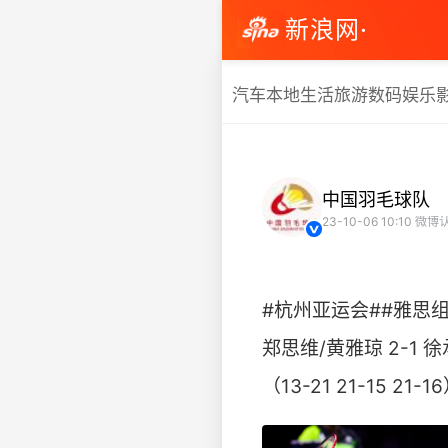
新浪网·
汽车
本地生活
旅游
数码
娱乐
中国羽毛球队
23-10-06 10:10
微博
#杭州亚运会##雅思组
郑思维/黄雅琼 2-1
（13-21 21-15 21-16）