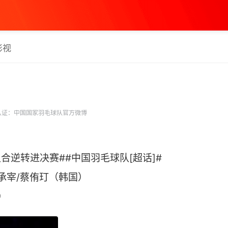
影视
认证：中国国家羽毛球队官方微博
合逆转进决赛##中国羽毛球队[超话]#
 徐承宰/蔡侑玎（韩国）
 ​