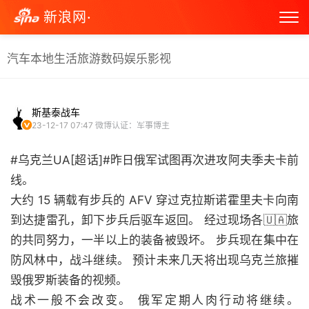
新浪网·
汽车
本地生活
旅游
数码
娱乐
影视
斯基泰战车
23-12-17 07:47
微博认证：军事博主
#乌克兰UA[超话]#昨日俄军试图再次进攻阿夫季夫卡前
线。
大约 15 辆载有步兵的 AFV 穿过克拉斯诺霍里夫卡向南
到达捷雷孔，卸下步兵后驱车返回。 经过现场各🇺🇦旅
的共同努力，一半以上的装备被毁坏。 步兵现在集中在
防风林中，战斗继续。 预计未来几天将出现乌克兰旅摧
毁俄罗斯装备的视频。
战术一般不会改变。 俄军定期人肉行动将继续。