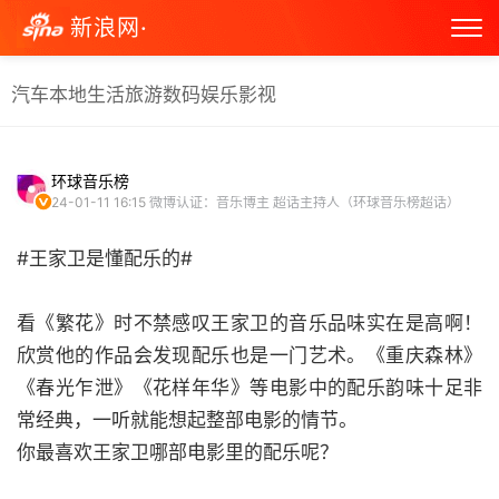
新浪网·
汽车
本地生活
旅游
数码
娱乐
影视
环球音乐榜
24-01-11 16:15
微博认证：音乐博主 超话主持人（环球音乐榜超话）
#王家卫是懂配乐的#
看《繁花》时不禁感叹王家卫的音乐品味实在是高啊！
欣赏他的作品会发现配乐也是一门艺术。《重庆森林》
《春光乍泄》《花样年华》等电影中的配乐韵味十足非
常经典，一听就能想起整部电影的情节。
你最喜欢王家卫哪部电影里的配乐呢？