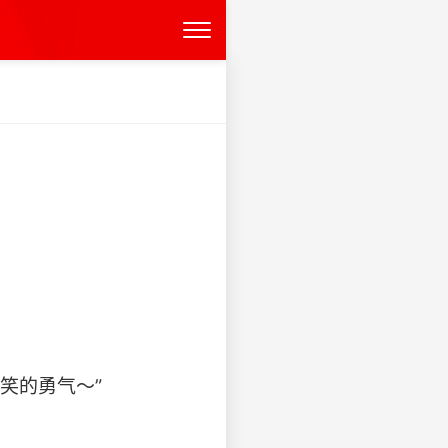
笑的勇气～”