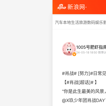
新浪网·
汽车
本地生活
旅游
数码
娱乐
1005号肥虾指
24-05-18 18:50
微博认
#肖战# [努力]#日常
【#肖战[超话]# 】
“你是此生最美的风景
@X玖少年团肖战DAY