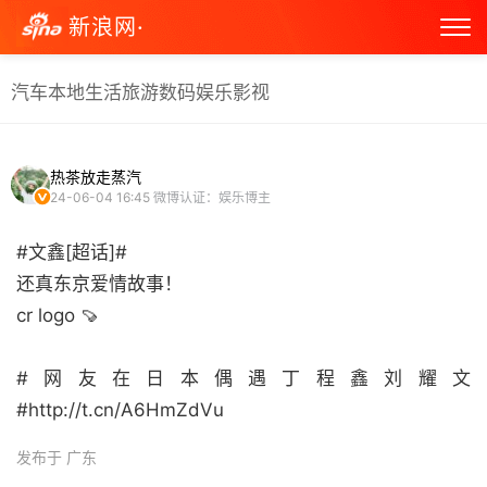
新浪网·
汽车
本地生活
旅游
数码
娱乐
影视
热茶放走蒸汽
24-06-04 16:45
微博认证：娱乐博主
#文鑫[超话]#
还真东京爱情故事！
cr logo 🍠
#网友在日本偶遇丁程鑫刘耀文
#http://t.cn/A6HmZdVu ​
发布于 广东