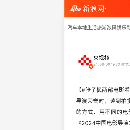
新浪网·
汽车
本地生活
旅游
数码
娱乐
央视频
24-06-09 19:30
微博
【#张子枫两部电影看
导演荣誉时，谈到拍
的方式、用不同的电
《2024中国电影导演之夜》戳