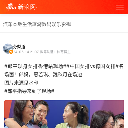
新浪网·
汽车
本地生活
旅游
数码
娱乐
影视
芬梨道
24-06-14 21:07
微博认证：体育博主
#郎平现身女排香港站现场##中国女排vs德国女排#名
场面！郎妈，惠若琪、魏秋月在场边
图片来源见水印
#郎平指导来到了现场# ​