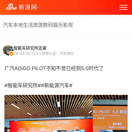
新浪网·
汽车
本地生活
旅游
数码
娱乐
影视
智能车研究所志豪
24-06-20 10:03
微博认证：汽车博主
广汽ADiGO PILOT不知不觉已经到5.0时代了
#智能车研究所##新能源汽车# ​