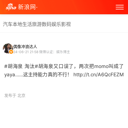
新浪网·
汽车
本地生活
旅游
数码
娱乐
影视
偶像冲浪达人
24-06-21 21:58
微博认证：娱乐博主
#胡海泉 淘汰#胡海泉又口误了，两次把momo叫成了
yaya……这主持能力真的不行！ http://t.cn/A6QcFEZM
发布于 北京