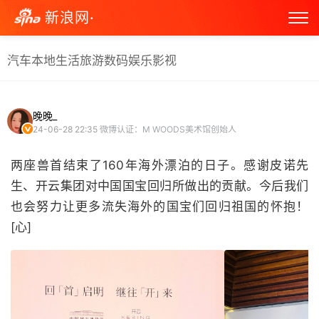
新浪网·
汽车
本地生活
旅游
数码
娱乐
影视
晚晚_
24-06-28 22:35
微博认证：M WOODS美术馆创始人
两座兽首结束了160年海外漂泊的日子。感谢皮诺先
生、开云集团对中国国宝回归所做出的贡献。今后我们
也会努力让更多流失海外的国宝们回归祖国的怀抱！
[心] ​