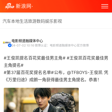
新浪网·
汽车
本地生活
旅游
数码
娱乐
影视
电影频道融媒体中心
24-07-02 10:16
微博认证：电影频道融媒体中心官方微博
#王俊凯提名百花奖最佳男主角# #王俊凯百花奖最佳男
主角提名#
#第37届百花奖提名名单#公布，@TFBOYS-王俊凯 凭
《万里归途》成朗一角获得最佳男主角提名。恭喜！ ​