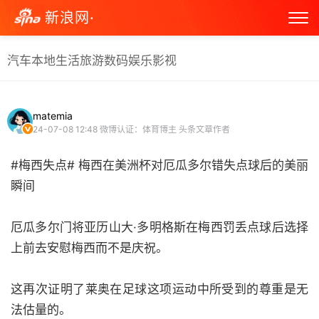
新浪网·
汽车
本地生活
旅游
数码
娱乐
影视
matemia
24-07-08 12:48
微博认证：体育博主 头条文章作者
#梅西失点# 梅西在美洲杯对厄瓜多尔错失点球后的美丽
瞬间
厄瓜多尔门将亚历山大·多明格斯在梅西罚丢点球后选择
上前去安慰梅西而不是庆祝。
这再次证明了莱奥在足球这项运动中所受到的尊重是无
法估量的。