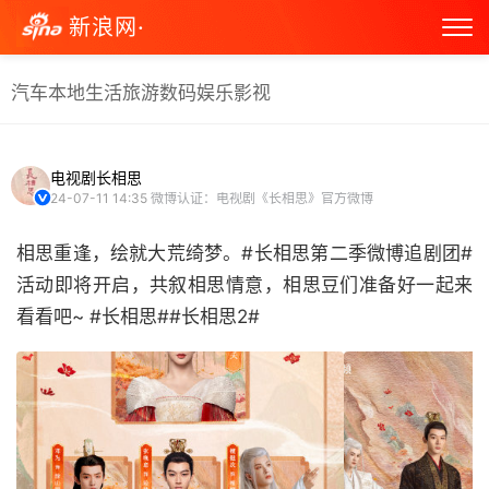
新浪网·
汽车
本地生活
旅游
数码
娱乐
影视
电视剧长相思
24-07-11 14:35
微博认证：电视剧《长相思》官方微博
相思重逢，绘就大荒绮梦。#长相思第二季微博追剧团#
活动即将开启，共叙相思情意，相思豆们准备好一起来
看看吧~ #长相思##长相思2# ​