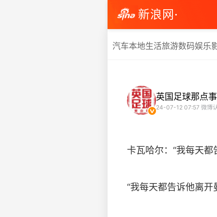
新浪网·
汽车
本地生活
旅游
数码
娱乐
英国足球那点事
24-07-12 07:57
微博认
卡瓦哈尔：“我每天都
“我每天都告诉他离开