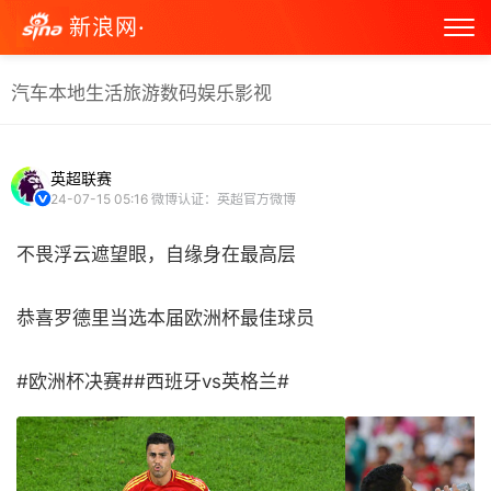
新浪网·
汽车
本地生活
旅游
数码
娱乐
影视
英超联赛
24-07-15 05:16
微博认证：英超官方微博
不畏浮云遮望眼，自缘身在最高层
恭喜罗德里当选本届欧洲杯最佳球员
#欧洲杯决赛##西班牙vs英格兰# ​