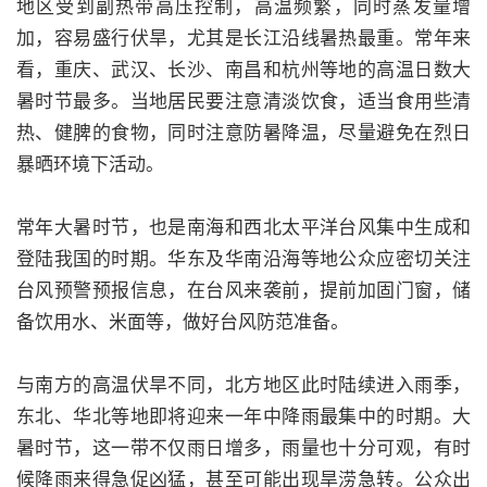
地区受到副热带高压控制，高温频繁，同时蒸发量增
加，容易盛行伏旱，尤其是长江沿线暑热最重。常年来
看，重庆、武汉、长沙、南昌和杭州等地的高温日数大
暑时节最多。当地居民要注意清淡饮食，适当食用些清
热、健脾的食物，同时注意防暑降温，尽量避免在烈日
暴晒环境下活动。
常年大暑时节，也是南海和西北太平洋台风集中生成和
登陆我国的时期。华东及华南沿海等地公众应密切关注
台风预警预报信息，在台风来袭前，提前加固门窗，储
备饮用水、米面等，做好台风防范准备。
与南方的高温伏旱不同，北方地区此时陆续进入雨季，
东北、华北等地即将迎来一年中降雨最集中的时期。大
暑时节，这一带不仅雨日增多，雨量也十分可观，有时
候降雨来得急促凶猛，甚至可能出现旱涝急转。公众出