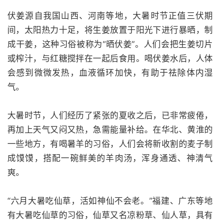
伏姜源自我国山西、河南等地，大暑时节正值三伏期
间，太阳热力十足，将生姜放置于阳光下进行暴晒，制
成干姜，这种习俗被称为“晒伏姜”。人们会把生姜切片
或榨汁，与红糖搅拌在一起后食用。喝伏姜水后，人体
会感到微微发热，血液循环加快，有助于祛除体内湿
气。
大暑时节，人们经历了紧张的夏收之后，已非常疲倦，
再加上天气又闷又热，急需能量补给。在华北、黄淮的
一些地方，有喝暑羊的习俗，人们会将新收割的麦子制
成馍馍，搭配一碗鲜美的羊肉汤，浑身通透、神清气
爽。
“六月大暑吃仙草，活如神仙不会老。”福建、广东等地
有大暑吃仙草的习俗，仙草又名凉粉草、仙人草，具有