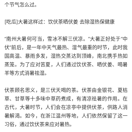
个节气怎么过。
[吃瓜]大暑这样过：饮伏茶晒伏姜 去除湿热保健康
“南州大暑何可当，雪冰不解三伏凉。”大暑正好处于“中
伏”前后，是一年中天气最热、湿气最重的时节，此时我
国高温、暴雨多发，湿热交蒸达到顶峰，南北携手热如
蒸笼。为了应对苦夏，人们通过饮伏茶、晒伏姜、喝暑
羊等方式消暑祛湿。
伏茶顾名思义，是三伏天喝的茶。伏茶由金银花、夏枯
草、甘草等十多味中草药煮成，有清凉祛暑的作用。在
古代，大暑时节，人们会在凉亭中提供伏茶，供路人消
暑解渴。如今，在浙江温州等地，人们依然保留了这一
习俗，通过饮伏茶来应对暑热。