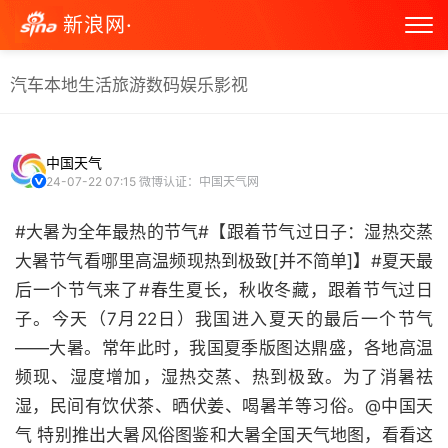
新浪网·
汽车
本地生活
旅游
数码
娱乐
影视
中国天气
24-07-22 07:15
微博认证：中国天气网
#大暑为全年最热的节气#【跟着节气过日子：湿热交蒸
大暑节气看哪里高温频现热到极致[并不简单]】#夏天最
后一个节气来了#春生夏长，秋收冬藏，跟着节气过日
子。今天（7月22日）我国进入夏天的最后一个节气
——大暑。常年此时，我国夏季版图达鼎盛，各地高温
频现、湿度增加，湿热交蒸、热到极致。为了消暑祛
湿，民间有饮伏茶、晒伏姜、喝暑羊等习俗。@中国天
气 特别推出大暑风俗图鉴和大暑全国天气地图，看看这