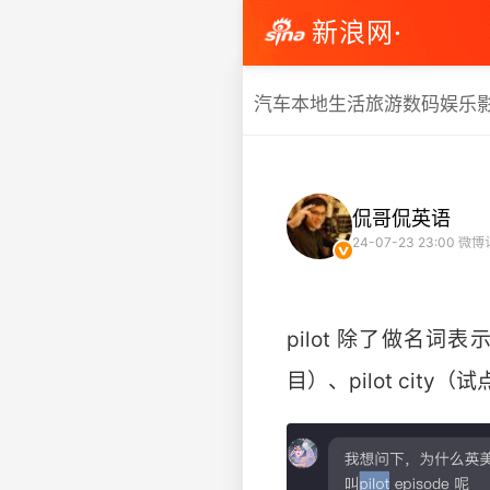
新浪网·
汽车
本地生活
旅游
数码
娱乐
侃哥侃英语
24-07-23 23:00
微博
pilot 除了做名词表
目）、pilot city（