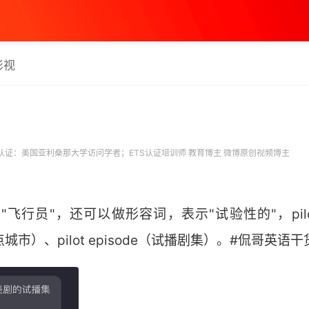
影视
认证：美国亚利桑那大学访问学者；ETS认证培训师 教育博主 微博原创视频博主
示"飞行员"，还可以做形容词，表示"试验性的"，pilot
试点城市）、pilot episode（试播剧集）。#侃哥英语干货# 