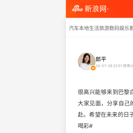
新浪网·
汽车
本地生活
旅游
数码
娱乐
郎平
24-07-28 22:51
微博认
很高兴能够来到巴黎
大家见面，分享自己
赴。希望在未来的日
喝彩# ​