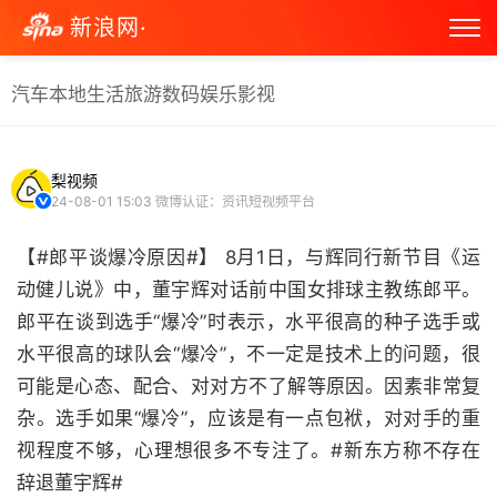
新浪网·
汽车
本地生活
旅游
数码
娱乐
影视
梨视频
24-08-01 15:03
微博认证：资讯短视频平台
【#郎平谈爆冷原因#】 8月1日，与辉同行新节目《运
动健儿说》中，董宇辉对话前中国女排球主教练郎平。
郎平在谈到选手“爆冷”时表示，水平很高的种子选手或
水平很高的球队会“爆冷”，不一定是技术上的问题，很
可能是心态、配合、对对方不了解等原因。因素非常复
杂。选手如果“爆冷”，应该是有一点包袱，对对手的重
视程度不够，心理想很多不专注了。#新东方称不存在
辞退董宇辉#