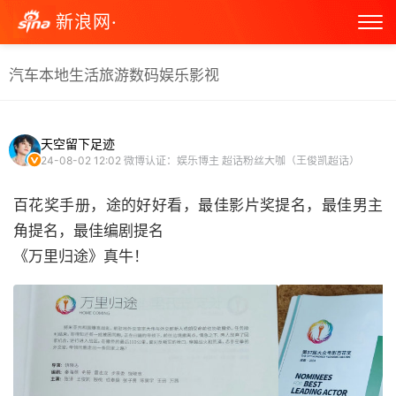
新浪网·
汽车
本地生活
旅游
数码
娱乐
影视
天空留下足迹
24-08-02 12:02
微博认证：娱乐博主 超话粉丝大咖（王俊凯超话）
百花奖手册，途的好好看，最佳影片奖提名，最佳男主
角提名，最佳编剧提名
《万里归途》真牛！ ​