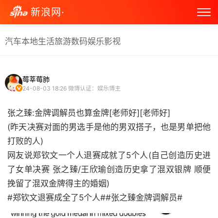
新浪网·
汽车
本地生活
旅游
数码
娱乐
影视
莓莘莓肺
24-08-03 18:26
微博认证：娱乐博主
张之臻:金牌调解员也算金牌[老师好][老师好]
(昨天决赛对面的男选手是他的男双搭子，也是男单把他
打败的人)
网友说郑钦文一个人退赛成就了5个人(自己创造历史进
了女单决赛 张之臻/王欣瑜创造历史拿了混双银牌 顺便
挽留了混双金牌得主的婚姻)
#郑钦文退赛成全了5个人##张之臻金牌调解员# ​