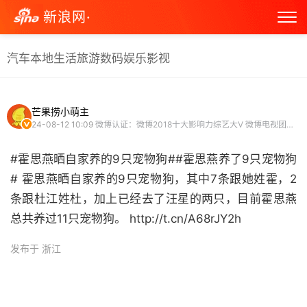
新浪网·
汽车
本地生活
旅游
数码
娱乐
影视
芒果捞小萌主
24-08-12 10:09
微博认证：微博2018十大影响力综艺大V 微博电视团成员 娱乐博主
#霍思燕晒自家养的9只宠物狗##霍思燕养了9只宠物狗
# 霍思燕晒自家养的9只宠物狗，其中7条跟她姓霍，2
条跟杜江姓杜，加上已经去了汪星的两只，目前霍思燕
总共养过11只宠物狗。 http://t.cn/A68rJY2h ​
发布于 浙江