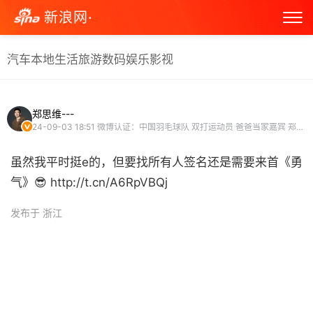
新浪网·
汽车
本地生活
旅游
数码
娱乐
影视
郑思维---
24-09-03 18:51
微博认证：中国羽毛球队 双打运动员 爸爸当家嘉宾 郑思维
虽然我平时挺e的，但要找所有人签名还是需要来首《勇
气》😎 http://t.cn/A6RpVBQj ​
发布于 浙江