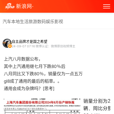
新浪网·
汽车
本地生活
旅游
数码
娱乐
影视
自主品牌才是国之希望
24-09-07 07:16
微博认证：微博原创视频博主
上汽八月数据公布，
其中上汽通用继七月下跌80％后
八月同比又下跌80％，销量仅为一点五万
gl8成了通用的最后的稻草。。
通用会成为杂牌吗？[思考] ​