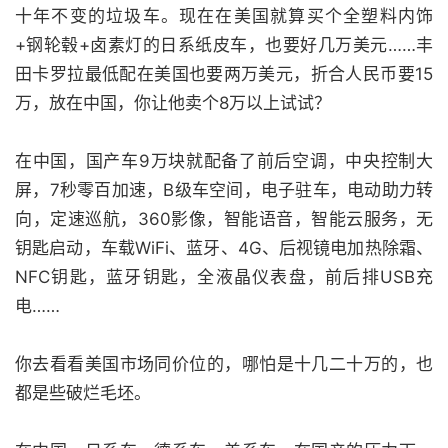
十年不变的垃圾车。现在在美国就算买个全塑料内饰
+钢轮毂+卤素灯的日系纸皮车，也要好几万美元……丰
田卡罗拉最低配在美国也要两万美元，折合人民币要15
万，放在中国，你让他卖个8万以上试试？
在中国，国产车9万块就配备了前后空调，中央控制大
屏，7秒零百加速，B级车空间，电子驻车，电动助力转
向，定速巡航，360影像，智能语音，智能云服务，无
钥匙启动，车载WiFi、蓝牙、4G、后视镜电加热除霜、
NFC钥匙，蓝牙钥匙，全液晶仪表盘，前后排USB充
电……
你去看看美国市场同价位的，哪怕是十几二十万的，也
都是些破烂毛坯。