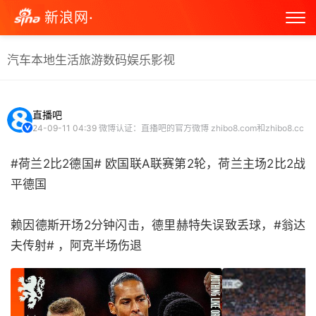
新浪网·
汽车
本地生活
旅游
数码
娱乐
影视
直播吧
24-09-11 04:39
微博认证：直播吧的官方微博 zhibo8.com和zhibo8.cc
#荷兰2比2德国# 欧国联A联赛第2轮，荷兰主场2比2战
平德国
赖因德斯开场2分钟闪击，德里赫特失误致丢球，#翁达
夫传射# ，阿克半场伤退 ​​​