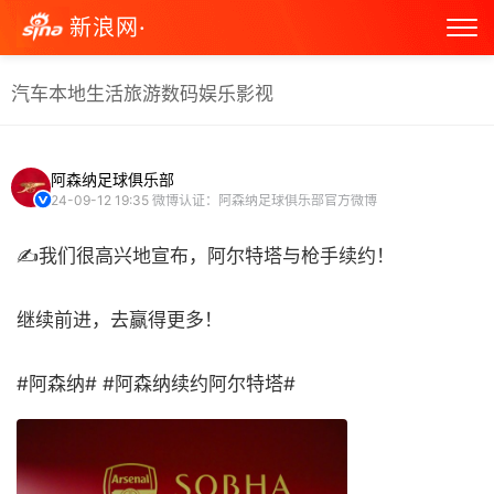
新浪网·
汽车
本地生活
旅游
数码
娱乐
影视
阿森纳足球俱乐部
24-09-12 19:35
微博认证：阿森纳足球俱乐部官方微博
✍我们很高兴地宣布，阿尔特塔与枪手续约！
继续前进，去赢得更多！
#阿森纳# ​​​#阿森纳续约阿尔特塔# ​