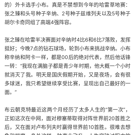
的）外卡选手小布。真是不禁想到今年的哈雷草地赛：
张之臻和头号种子辛纳、2号种子兹维列夫以及5号种子
胡尔卡奇同组了高端4强阵容。
张之臻在哈雷半决赛面对辛纳时4比6和6比7落败，发挥
挺好；今晚7点的钻石球场，轮到小布来挑战辛纳。小布
称辛纳和阿卡一样，都是00后的绝对代表，然后他话锋
一转：“我现在满脑子都是青少年时期，他大概一个小时
就消灭了我。明天是国庆假期开始，又是夜场，会有很
多球迷，我只希望继续享受比赛，呈现出自己最好的一
面。”
布云朝克特最近这两个月经历了太多人生的“第一次”，
正如这次在中网，面对穆塞蒂取得对阵世界前20首胜之
后，又在面对卢布列夫时赢得世界前10首胜。很难去想