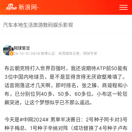
新浪网·
汽车
本地生活
旅游
数码
娱乐
影视
网球笨豆
24-10-01 09:18
微博认证：体育媒体记者，网球专家
布云朝克特打入世界百强时，我还说期待ATP前50能有
3位中国内地球员，是不是显得贪得无厌欲壑难填了。
话音刚落这才几天啊，即时排名，张之臻、商竣程和小
布，已分别位列40多、50多、60多位。小布这一轮狂
飙突进，让这个梦想似乎已不那么遥远。
今天是#中网2024# 男单半决赛日：2号种子阿卡对3号
种子梅总、1号种子辛纳对阵（成功替换了4号种子卢布