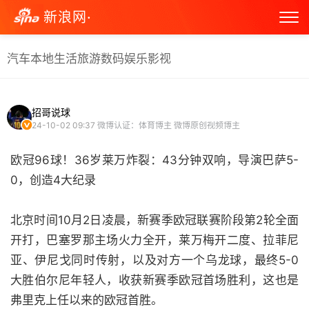
新浪网·
汽车
本地生活
旅游
数码
娱乐
影视
招哥说球
24-10-02 09:37
微博认证：体育博主 微博原创视频博主
欧冠96球！36岁莱万炸裂：43分钟双响，导演巴萨5-
0，创造4大纪录
北京时间10月2日凌晨，新赛季欧冠联赛阶段第2轮全面
开打，巴塞罗那主场火力全开，莱万梅开二度、拉菲尼
亚、伊尼戈同时传射，以及对方一个乌龙球，最终5-0
大胜伯尔尼年轻人，收获新赛季欧冠首场胜利，这也是
弗里克上任以来的欧冠首胜。