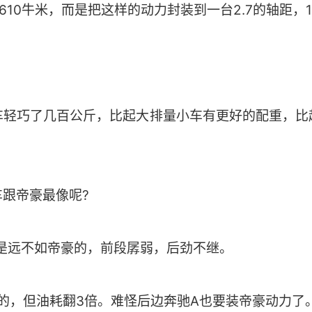
610牛米，而是把这样的动力封装到一台2.7的轴距，
车轻巧了几百公斤，比起大排量小车有更好的配重，比
跟帝豪最像呢?
是远不如帝豪的，前段孱弱，后劲不继。
最像的，但油耗翻3倍。难怪后边奔驰A也要装帝豪动力了