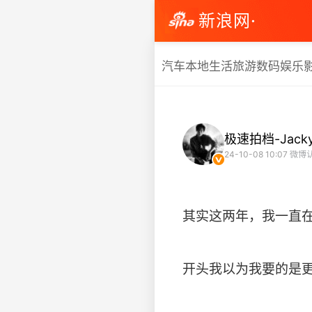
新浪网·
汽车
本地生活
旅游
数码
娱乐
极速拍档-Jack
24-10-08 10:07
微博
其实这两年，我一直
开头我以为我要的是