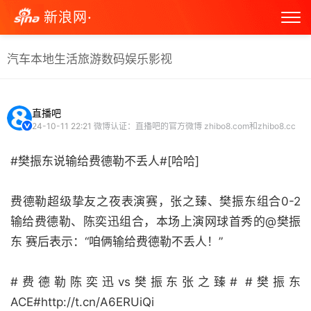
新浪网·
汽车
本地生活
旅游
数码
娱乐
影视
直播吧
24-10-11 22:21
微博认证：直播吧的官方微博 zhibo8.com和zhibo8.cc
#樊振东说输给费德勒不丢人#[哈哈]
费德勒超级挚友之夜表演赛，张之臻、樊振东组合0-2
输给费德勒、陈奕迅组合，本场上演网球首秀的@樊振
东 赛后表示：“咱俩输给费德勒不丢人！”
#费德勒陈奕迅vs樊振东张之臻# #樊振东
ACE#http://t.cn/A6ERUiQi ​