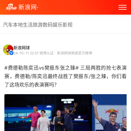
新浪网·
汽车
本地生活
旅游
数码
娱乐
影视
新浪网球
24-10-11 22:21
微博认证：新浪网球频道官方微博
#费德勒陈奕迅vs樊振东张之臻# 三局两胜的抢七表演
赛，费德勒/陈奕迅最终战胜了樊振东/张之臻，你们看
了这场欢乐的表演赛吗？ ​​​