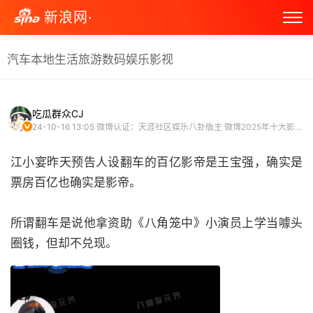
新浪网·
汽车
本地生活
旅游
数码
娱乐
影视
吃瓜群众CJ
24-10-16 13:05
微博认证：天涯社区娱乐八卦版主 微博2025年十大影响力娱乐大V
江小宴昨天预告人设翻车的百亿影帝是王宝强，确实是
票房百亿也确实是影帝。
所谓翻车是说他拿资助《八角笼中》小演员上学当噱头
圈钱，但却不兑现。 ​